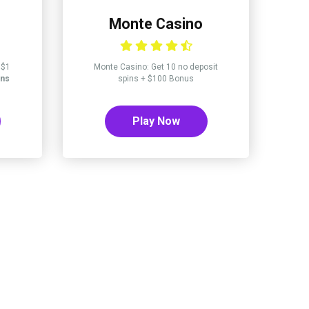
Monte Casino
 $1
Monte Casino: Get 10 no deposit
ins
spins + $100 Bonus
Play Now