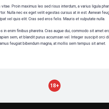
vitae. Proin maximus leo sed risus interdum, a varius ligula pharet
tor. Nulla nec ex eget velit egestas cursus at in est. Aenean feug
pat vel quis elit. Cras sed eros felis. Mauris et vulputate nulla.
s in enim finibus pharetra. Cras augue dui, commodo sit amet er
apien sem, et blandit purus accumsan vel. Integer suscipit orci d
vamus feugiat bibendum magna, at mollis sem tempus sit amet.
18+