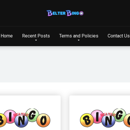
Home
Recent Posts
Terms and Policies
Contact Us