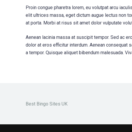
Proin congue pharetra lorem, eu volutpat arcu iaculis 
elit ultrices massa, eget dictum augue lectus non tor
at porta. Morbi at risus sit amet dolor vulputate volut
Aenean lacinia massa at suscipit tempor. Sed ac ero
dolor at eros efficitur interdum. Aenean consequat s
a tempor. Quisque aliquet bibendum malesuada. Vi
Best Bingo Sites UK