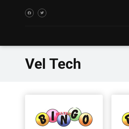
Vel Tech